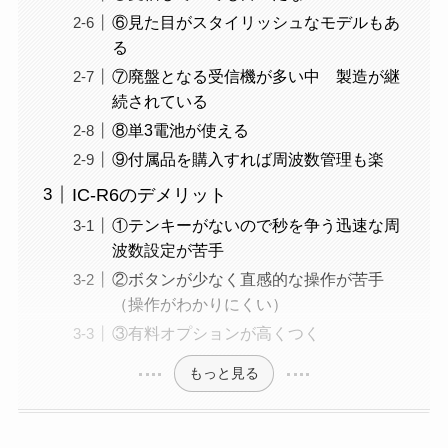
⑥見た目がスタイリッシュなモデルもあ
る
⑦廃盤となる受信機が多い中 製造が継
続されている
⑧単3電池が使える
⑨付属品を購入すれば周波数管理も楽
IC-R6のデメリット
①テンキーがないので秒を争う迅速な周
波数設定が苦手
②ボタンが少なく直感的な操作が苦手
（操作がわかりにくい）
③有料オプションが高くつく
もっと見る