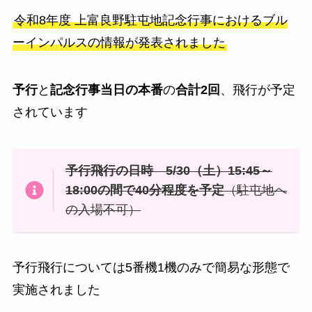
令和8年度 上富良野駐屯地記念行事におけるブル
ーインパルスの情報が発表されました
予行
と
記念行事当日の本番
の
合計2回
、飛行が予定
されています
予行飛行の日時 5/30（土）15:45～
18:00の間で40分程度を予定
（駐屯地へ
の入場不可）
予行飛行については5番機1機のみで簡易な形態で
実施されました