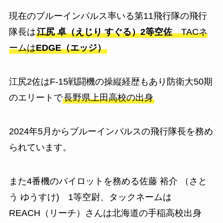
現在のブルーインパルス率いる第11飛行隊の飛行
隊長は
江尻 卓（えじり すぐる）2等空佐
TACネ
ームは
EDGE（エッジ）
江尻2佐はF-15戦闘機の操縦経歴もあり防衛大50期
のエリートで
長野県上田高校の出身
2024年5月からブルーインパルスの飛行隊長を務め
られています。
また4番機のパイロットを務める佐藤 裕介 （さと
う ゆうすけ) 1等空尉、タックネームは
REACH（リーチ）さんは北海道の手稲高校出身