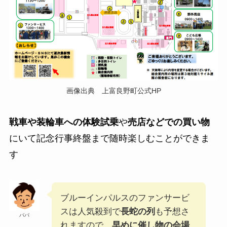
画像出典 上富良野町公式HP
戦車や装輪車への体験試乗
や
売店などでの買い物
にいて記念行事終盤まで随時楽しむことができま
す
ブルーインパルスのファンサービ
スは人気殺到で
長蛇の列
も予想さ
パパ
れますので、
早めに催し物の会場