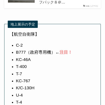
フパック８＠…
note（ノート）
地上展示の予定
【航空自衛隊】
C-2
B777（政府専用機）←
注目！
KC-46A
T-400
T-7
KC-767
K/C-130H
U-4
T-4