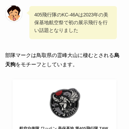
405飛行隊のKC-46Aは2023年の美
保基地航空祭で初の展示飛行を行
い話題となりました
部隊マークは鳥取県の霊峰大山に棲むとされる
烏
天狗
をモチーフとしています。
航空自衛隊 ワッペン 美保基地 第405飛行隊 TAW