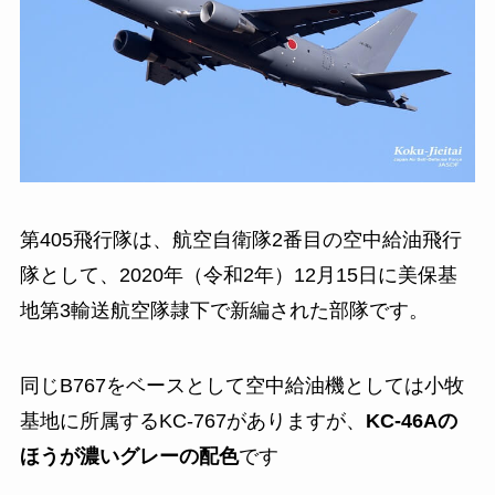
第405飛行隊は、航空自衛隊2番目の空中給油飛行
隊として、2020年（令和2年）12月15日に美保基
地第3輸送航空隊隷下で新編された部隊です。
同じB767をベースとして空中給油機としては小牧
基地に所属するKC-767がありますが、
KC-46Aの
ほうが濃いグレーの配色
です