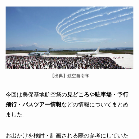
【出典】航空自衛隊
今回は美保基地航空祭の
見どころ
や
駐車場
・
予行
飛行
・
バスツアー情報
などの情報についてまとめ
ました。
お出かけを検討・計画される際の参考にしていた